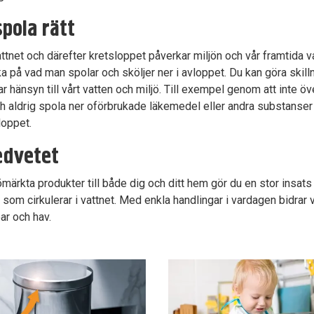
spola rätt
tnet och därefter kretsloppet påverkar miljön och vår framtida va
änka på vad man spolar och sköljer ner i avloppet. Du kan göra skil
 hänsyn till vårt vatten och miljö. Till exempel genom att inte ö
 aldrig spola ner oförbrukade läkemedel eller andra substanser
loppet.
edvetet
ömärkta produkter till både dig och ditt hem gör du en stor insats
m cirkulerar i vattnet. Med enkla handlingar i vardagen bidrar vi a
ar och hav.