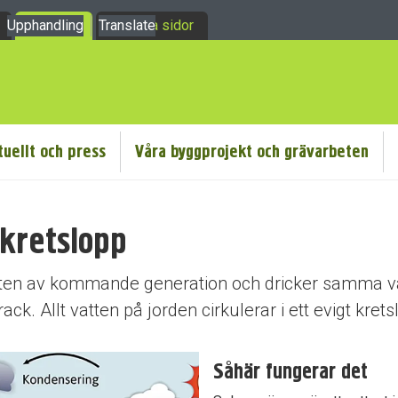
Upphandling
Om oss
Translate
Mina sidor
tuellt och press
Våra byggprojekt och grävarbeten
 kretslopp
vatten av kommande generation och dricker samma 
ack. Allt vatten på jorden cirkulerar i ett evigt krets
Såhär fungerar det