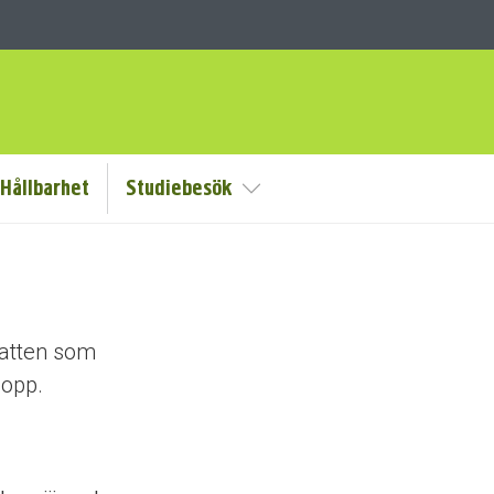
Hållbarhet
Studiebesök
Visa/Göm undermeny
vatten som
lopp.