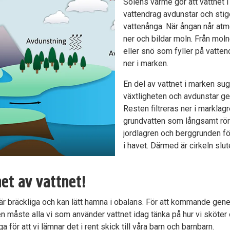
Solens värme gör att vattnet i 
vattendrag avdunstar och sti
vattenånga. När ångan når at
ner och bildar moln. Från mo
eller snö som fyller på vatten
ner i marken.
En del av vattnet i marken su
växtligheten och avdunstar g
Resten filtreras ner i marklagr
grundvatten som långsamt rö
jordlagren och berggrunden fö
i havet. Därmed är cirkeln slu
net av vattnet!
är bräckliga och kan lätt hamna i obalans. För att kommande gene
tten måste alla vi som använder vattnet idag tänka på hur vi sköter 
för att vi lämnar det i rent skick till våra barn och barnbarn.