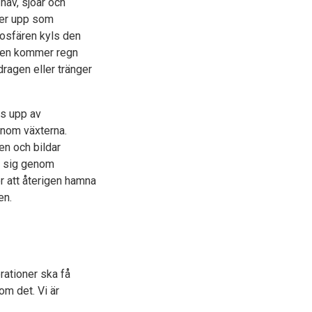
hav, sjöar och
ger upp som
mosfären kyls den
lnen kommer regn
dragen eller tränger
gs upp av
enom växterna.
en och bildar
r sig genom
r att återigen hamna
ten.
rationer ska få
om det. Vi är