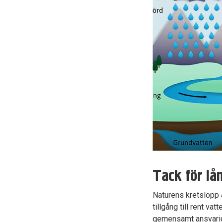
Tack för lå
Naturens kretslopp 
tillgång till rent va
gemensamt ansvariga 