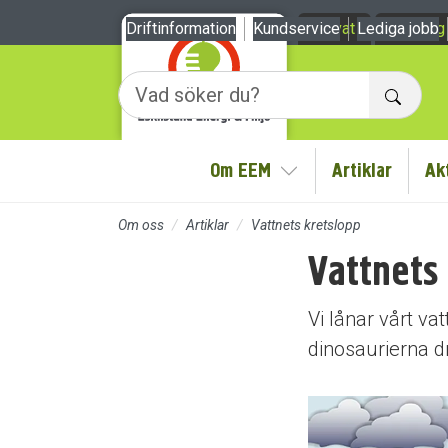
Till sidans huvudinnehåll
Driftinformation
Kundservice
Privat
Lediga jobb
Företag
Sök
Om EEM
Artiklar
Ak
Visa/Göm undermeny
Om oss
Artiklar
Vattnets kretslopp
Vattnets
Vi lånar vårt 
dinosaurierna dr