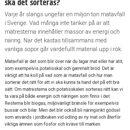
ska det sorteras?
Varje år slängs ungefär en miljon ton matavfall
i Sverige. Vad många inte tänker på är att
matresterna innehåller massor av energi och
näring. När det kastas tillsammans med
vanliga sopor går värdefullt material upp i rök.
Matavfall är det som blir över när du lagar mat eller har ätit,
som exempelvis potatisskal och gammalt bröd. Det är
viktigt att ha koll på vad som är matavfall och hur man
sorterar det rätt för att vi ska kunna ta hand det på ett bra
sätt. Om matresterna och potatisskalen sorteras rätt kan vi
ta vara på både energin och näringen som finns i det.
Resterna blir biogas, miljövänligt bränsle för exempelvis
bussar och bilar. Men det blir också bli näringsrikt gödsel
som används i jordbruken vid odling av ny mat och återför
viktiga ämnen som fosfor och kväve till marken.