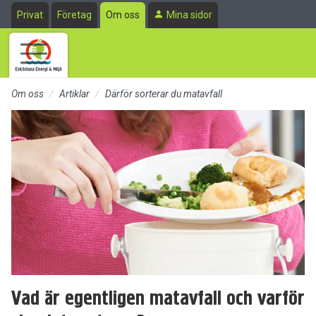
Till sidans huvudinnehåll
Privat
Företag
Om oss
Mina sidor
Om oss
Artiklar
Därför sorterar du matavfall
Vad är egentligen matavfall och varför