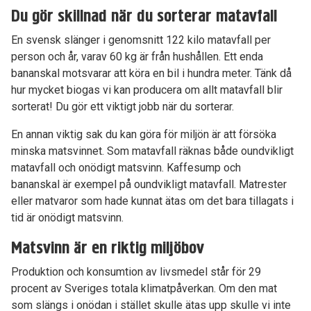
Du gör skillnad när du sorterar matavfall
En svensk slänger i genomsnitt 122 kilo matavfall per
person och år, varav 60 kg är från hushållen. Ett enda
bananskal motsvarar att köra en bil i hundra meter. Tänk då
hur mycket biogas vi kan producera om allt matavfall blir
sorterat! Du gör ett viktigt jobb när du sorterar.
En annan viktig sak du kan göra för miljön är att försöka
minska matsvinnet. Som matavfall räknas både oundvikligt
matavfall och onödigt matsvinn. Kaffesump och
bananskal är exempel på oundvikligt matavfall. Matrester
eller matvaror som hade kunnat ätas om det bara tillagats i
tid är onödigt matsvinn.
Matsvinn är en riktig miljöbov
Produktion och konsumtion av livsmedel står för 29
procent av Sveriges totala klimatpåverkan. Om den mat
som slängs i onödan i stället skulle ätas upp skulle vi inte