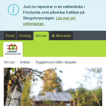
Till sidans huvudinnehåll
Just nu reparerar vi en vattenläcka i
Fröslunda som påverkar trafiken på
Skogstorpsvägen.
Läs mer om
vattenläckan.
Privat
Företag
Om oss
Mina sidor
Om oss
Artiklar
Trygghet som håller i längden