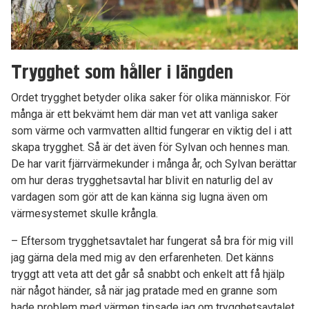
Trygghet som håller i längden
Ordet trygghet betyder olika saker för olika människor. För
många är ett bekvämt hem där man vet att vanliga saker
som värme och varmvatten alltid fungerar en viktig del i att
skapa trygghet. Så är det även för Sylvan och hennes man.
De har varit fjärrvärmekunder i många år, och Sylvan berättar
om hur deras trygghetsavtal har blivit en naturlig del av
vardagen som gör att de kan känna sig lugna även om
värmesystemet skulle krångla.
– Eftersom trygghetsavtalet har fungerat så bra för mig vill
jag gärna dela med mig av den erfarenheten. Det känns
tryggt att veta att det går så snabbt och enkelt att få hjälp
när något händer, så när jag pratade med en granne som
hade problem med värmen tipsade jag om trygghetsavtalet.