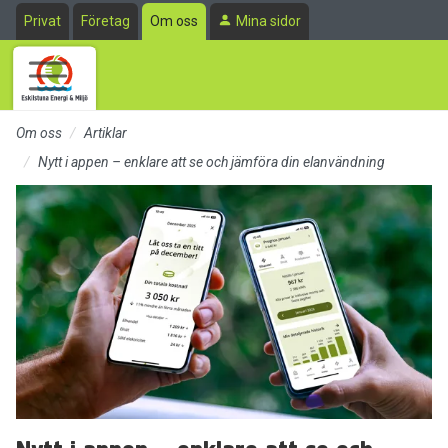
Till sidans huvudinnehåll
Privat
Företag
Om oss
Mina sidor
Om oss
Artiklar
Nytt i appen – enklare att se och jämföra din elanvändning