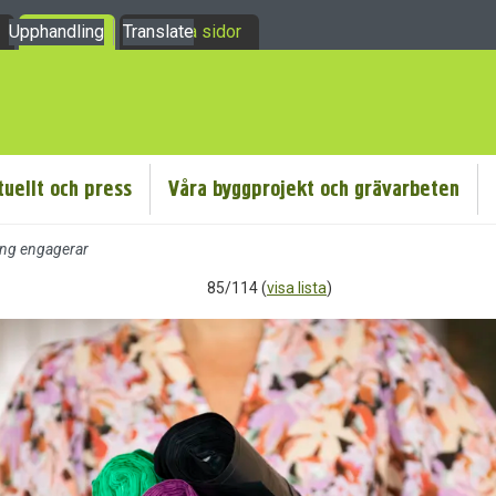
Upphandling
Om oss
Translate
Mina sidor
tuellt och press
Våra byggprojekt och grävarbeten
ing engagerar
85/114 (
visa lista
)