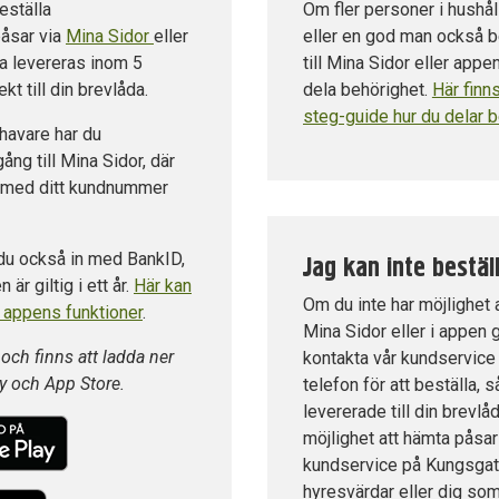
eställa
Om fler personer i hushål
påsar via
Mina Sidor
eller
eller en god man också b
a levereras inom 5
till Mina Sidor eller appe
kt till din brevlåda.
dela behörighet.
Här finn
steg-guide hur du delar 
havare har du
gång till Mina Sidor, där
n med ditt kundnummer
 du också in med BankID,
Jag kan inte beställ
är giltig i ett år.
Här kan
Om du inte har möjlighet a
 appens funktioner
.
Mina Sidor eller i appen g
 och finns att ladda ner
kontakta vår kundservice 
y och App Store.
telefon för att beställa, 
levererade till din brevlå
möjlighet att hämta påsar
kundservice på Kungsgat
hyresvärdar eller dig so