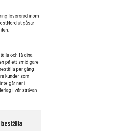
lning levererad inom
ostNord ut påsar
ilen.
älla och få dina
ven på ett smidigare
 beställa per gång
lera kunder som
nte går ner i
rlag i vår strävan
 beställa