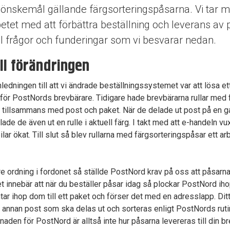
önskemål gällande färgsorteringspåsarna. Vi tar m
betet med att förbättra beställning och leverans av p
el frågor och funderingar som vi besvarar nedan.
ll förändringen
edningen till att vi ändrade beställningssystemet var att lösa et
för PostNords brevbärare. Tidigare hade brevbärarna rullar med 
en, tillsammans med post och paket. När de delade ut post på en 
lade de även ut en rulle i aktuell färg. I takt med att e-handeln v
lar ökat. Till slut så blev rullarna med färgsorteringspåsar ett a
ättre ordning i fordonet så ställde PostNord krav på oss att påsar
 innebär att när du beställer påsar idag så plockar PostNord iho
tar ihop dom till ett paket och förser det med en adresslapp. Di
 annan post som ska delas ut och sorteras enligt PostNords ruti
lnaden för PostNord är alltså inte hur påsarna levereras till din br