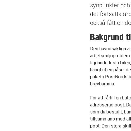
synpunkter och 
det fortsatta ar
också fått en d
Bakgrund ti
Den huvudsakliga anl
arbetsmiljöproblem 
liggande löst i bil
hängt ut en påse, de
paket i PostNords bi
brevbärarna.
För att få till en b
adresserad post. Det
som du beställt, bun
tillsammans med all
post. Den stora skil