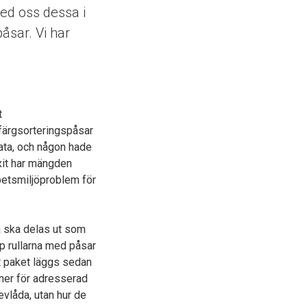
ed oss dessa i
åsar. Vi har
t
färgsorteringspåsar
gata, och någon hade
uxit har mängden
rbetsmiljöproblem för
na ska delas ut som
p rullarna med påsar
tt paket läggs sedan
ner för adresserad
evlåda, utan hur de