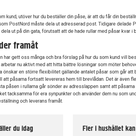
om kund, utöver hur du beställer din påse, är att du får din bestäl
som PostNord måste dela ut adresserad post. Tidigare delade P
ela ut på din gata, förutsatt att de hade rullar med påsar kvar i b
der framåt
 har gett oss många och bra förslag på hur du som kund vill best
 arbetar nu aktivt med att hitta bättre lösningar som möter beho
ga önskar en större flexibilitet gällande antalet påsar som går att
ill att påsarna fortsatt levereras hem till brevlådan. Det är även f
sta påsen i rullarna går sönder av adresslappen samt att påsarna i
cket tacksamma för era synpunkter och använder dem nu som unde
eställning och leverans framåt.
äller du idag
Fler i hushållet kan