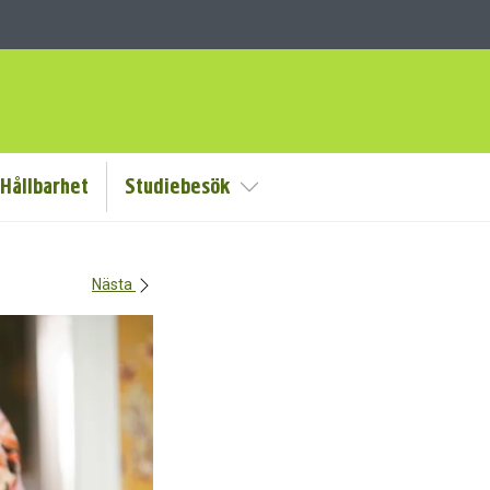
Hållbarhet
Studiebesök
Visa/Göm undermeny
Nästa