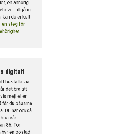
let, en anhörig
ehöver tillgång
n, kan du enkelt
s en steg för
behörighet
.
a digitalt
tt beställa via
år det bra att
via mejl eller
så får du påsarna
da. Du har också
 hos vår
an 86.
För
m hyr en bostad