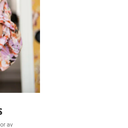
s
sor av