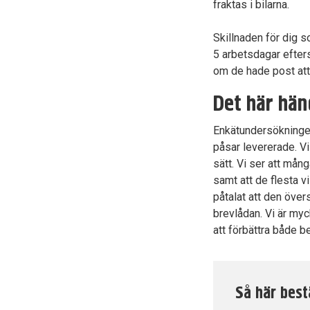
fraktas i bilarna.
Skillnaden för dig s
5 arbetsdagar efter
om de hade post att d
Det här hän
Enkätundersökningen
påsar levererade. Vi
sätt. Vi ser att mån
samt att de flesta v
påtalat att den över
brevlådan. Vi är my
att förbättra både b
Så här best