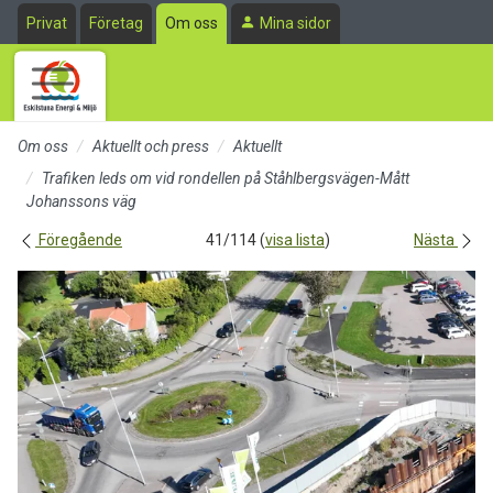
Till sidans huvudinnehåll
Privat
Företag
Om oss
Mina sidor
Om oss
Aktuellt och press
Aktuellt
Trafiken leds om vid rondellen på Ståhlbergsvägen-Mått
Johanssons väg
Föregående
41/114 (
visa lista
)
Nästa