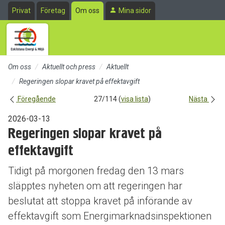
Till sidans huvudinnehåll
Privat
Företag
Om oss
Mina sidor
Om oss
Aktuellt och press
Aktuellt
Regeringen slopar kravet på effektavgift
Föregående
27/114 (
visa lista
)
Nästa
2026-03-13
Regeringen slopar kravet på
effektavgift
Tidigt på morgonen fredag den 13 mars
släpptes nyheten om att regeringen har
beslutat att stoppa kravet på införande av
effektavgift som Energimarknadsinspektionen