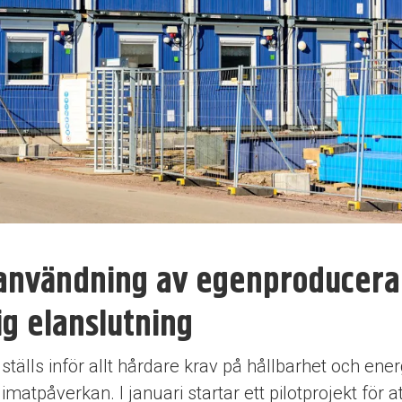
r användning av egenproducera
lig elanslutning
älls inför allt hårdare krav på hållbarhet och energi
limatpåverkan. I januari startar ett pilotprojekt för 