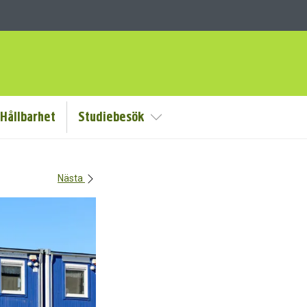
Hållbarhet
Studiebesök
Visa/Göm undermeny
Nästa