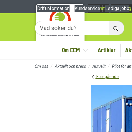
Till sidans huvudinnehåll
Driftinformation
Kundservice
Privat
Lediga jobb
Företag
Sök
Om EEM
Artiklar
Ak
Visa/Göm undermeny
Om oss
Aktuellt och press
Aktuellt
Pilot för 
Föregående