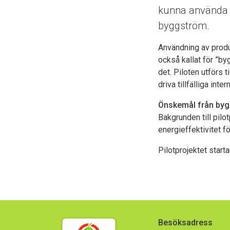
kunna använda si
byggström.
Användning av produk
också kallat för ”byg
det. Piloten utförs 
driva tillfälliga in
Önskemål från by
Bakgrunden till pilo
energieffektivitet f
Pilotprojektet starta
Besöksadress