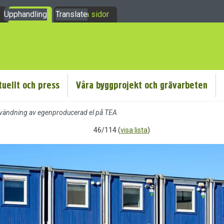
Upphandling
Om oss
Translate
Mina sidor
tuellt och press
Våra byggprojekt och grävarbeten
användning av egenproducerad el på TEA
46/114 (
visa lista
)