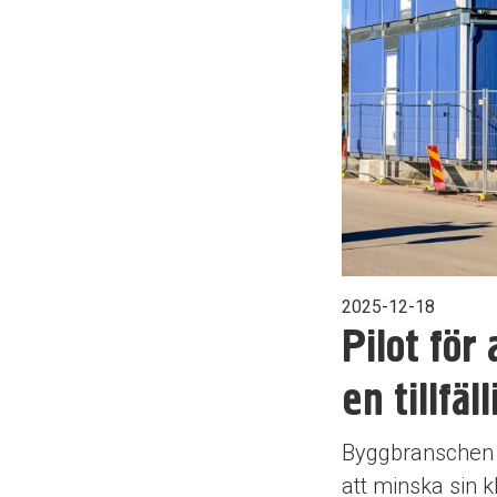
2025-12-18
Pilot fö
en tillfäl
Byggbranschen st
att minska sin k