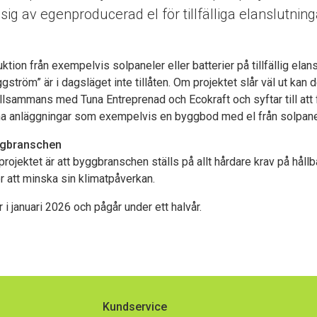
g av egenproducerad el för tillfälliga elanslutninga
tion från exempelvis solpaneler eller batterier på tillfällig elans
gström” är i dagsläget inte tillåten. Om projektet slår väl ut kan 
tillsammans med Tuna Entreprenad och Ecokraft och syftar till att
terna anläggningar som exempelvis en byggbod med el från solpane
ggbranschen
tprojektet är att byggbranschen ställs på allt hårdare krav på håll
ör att minska sin klimatpåverkan.
r i januari 2026 och pågår under ett halvår.
Kundservice