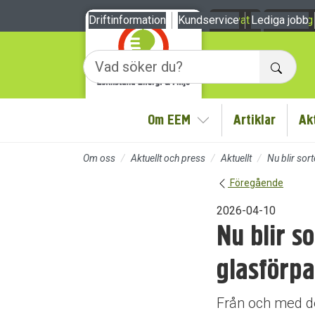
Till sidans huvudinnehåll
Driftinformation
Kundservice
Privat
Lediga jobb
Företag
Sök
Om EEM
Artiklar
Ak
Visa/Göm undermeny
Om oss
Aktuellt och press
Aktuellt
Nu blir sor
Föregående
2026-04-10
Nu blir s
glasförpa
Från och med de