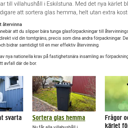
r till villahushåll i Eskilstuna. Med det nya kärlet b
digare att sortera glas hemma, helt utan extra kos
t återvinna
nebär att du slipper bära tunga glasförpackningar till återvinnings
irekt vid din tomtgräns, precis som dina andra förpackningar. Det
ch bidrar samtidigt till en mer effektiv återvinning.
 av nya nationella krav på fastighetsnära insamling av förpackninga
t avfall där de bor.
at svarta
Sortera glas hemma
Frågor o
kärlet fö
Nu får alla villahushåll i