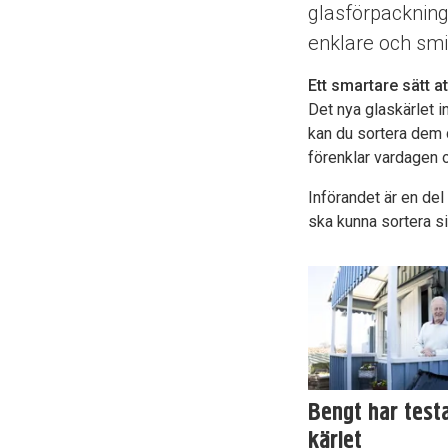
glasförpackninga
enklare och smi
Ett smartare sätt at
Det nya glaskärlet in
kan du sortera dem d
förenklar vardagen o
Införandet är en del
ska kunna sortera sit
Bengt har test
kärlet