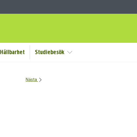
Hållbarhet
Studiebesök
Visa/Göm undermeny
Nästa