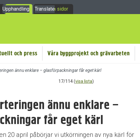
Upphandling
Om oss
Translate
Mina sidor
tuellt och press
Våra byggprojekt och grävarbeten
teringen ännu enklare – glasförpackningar får eget kärl
17/114 (
visa lista
)
orteringen ännu enklare –
ckningar får eget kärl
n 20 april påbörjar vi utkörningen av nya kärl för