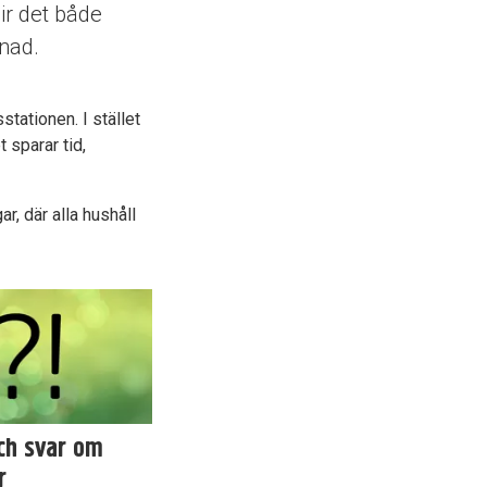
lir det både
tnad.
stationen. I stället
 sparar tid,
r, där alla hushåll
ch svar om
r