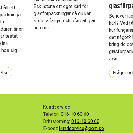
glasförp
Eskilstuna ett eget kärl för
shåll ett
glasförpackningar så du kan
rpackningar.
Behöver jag 
sortera färgat och ofärgat glas
 i
kärl? Vad få
hemma.
ndgren är en
hur fungera
r testat –
det något? 
sina
kring de det
 hos sig.
glasförpackn
svar.
else
Frågor oc
Kundservice
Telefon:
016-10 60 60
Driftstörning:
016-10 60 60
E-post:
kundservice@eem.se