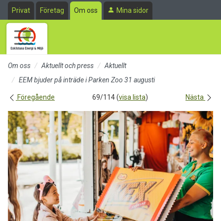
Till sidans huvudinnehåll
Privat
Företag
Om oss
Mina sidor
Om oss
Aktuellt och press
Aktuellt
EEM bjuder på inträde i Parken Zoo 31 augusti
Föregående
69/114 (
visa lista
)
Nästa