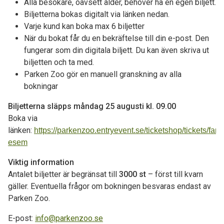
Alla besökare, oavsett ålder, behöver ha en egen biljett.
Biljetterna bokas digitalt via länken nedan.
Varje kund kan boka max 6 biljetter
När du bokat får du en bekräftelse till din e-post. Den
fungerar som din digitala biljett. Du kan även skriva ut
biljetten och ta med.
Parken Zoo gör en manuell granskning av alla
bokningar
Biljetterna släpps måndag 25 augusti kl. 09.00
Boka via
länken:
https://parkenzoo.entryevent.se/ticketshop/tickets/fami
esem
Viktig information
Antalet biljetter är begränsat till
3000 st
– först till kvarn
gäller. Eventuella frågor om bokningen besvaras endast av
Parken Zoo.
E-post:
info@parkenzoo.se