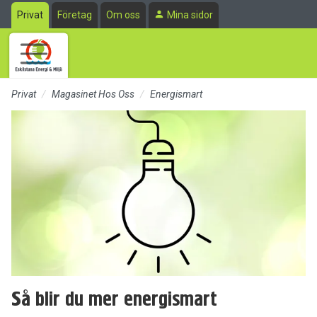
Till sidans huvudinnehåll
Privat
Företag
Om oss
Mina sidor
Privat
Magasinet Hos Oss
Energismart
Så blir du mer energismart