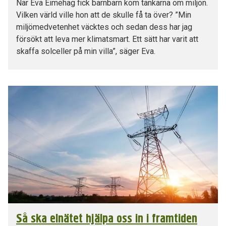
När Eva Eimehag fick barnbarn kom tankarna om miljön.
Vilken värld ville hon att de skulle få ta över? ”Min
miljömedvetenhet väcktes och sedan dess har jag
försökt att leva mer klimatsmart. Ett sätt har varit att
skaffa solceller på min villa”, säger Eva.
Så ska elnätet hjälpa oss in i framtiden