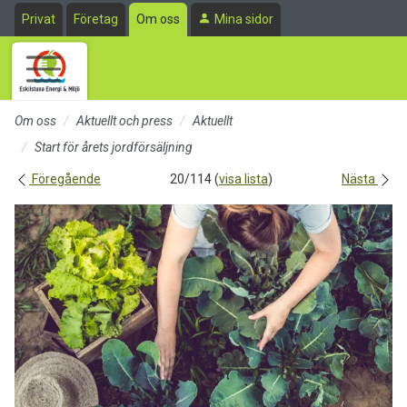
Till sidans huvudinnehåll
Privat
Företag
Om oss
Mina sidor
Om oss
Aktuellt och press
Aktuellt
Start för årets jordförsäljning
Föregående
20/114 (
visa lista
)
Nästa