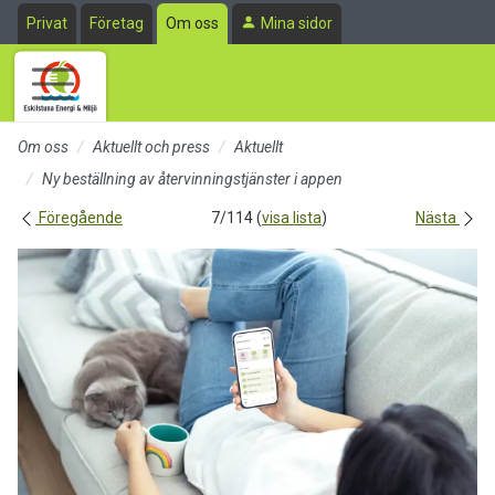
Till sidans huvudinnehåll
Privat
Företag
Om oss
Mina sidor
Om oss
Aktuellt och press
Aktuellt
Ny beställning av återvinningstjänster i appen
Föregående
7/114 (
visa lista
)
Nästa