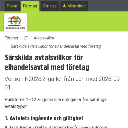
Till sidans huvudinnehåll
Privat
Företag
Om oss
Mina sidor
Företag
El
Avtalsvillkor
Särskilda avtalsvillkor för elhandelsavtal med företag
Särskilda avtalsvillkor för
elhandelsavtal med företag
Version N2026:2, gäller från och med 2026-09-
01
Punkterna 1–12 är generella och gäller för samtliga
avtalstyper.
1. Avtalets ingående och giltighet
Avtalet träder i kraft vid tidpunkten för leverantörens