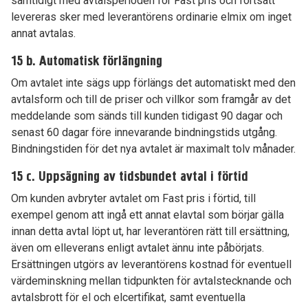
samtidigt med avtalsperioden för Fast pris och fortsatt
levereras sker med leverantörens ordinarie elmix om inget
annat avtalas.
15 b. Automatisk förlängning
Om avtalet inte sägs upp förlängs det automatiskt med den
avtalsform och till de priser och villkor som framgår av det
meddelande som sänds till kunden tidigast 90 dagar och
senast 60 dagar före innevarande bindningstids utgång.
Bindningstiden för det nya avtalet är maximalt tolv månader.
15 c. Uppsägning av tidsbundet avtal i förtid
Om kunden avbryter avtalet om Fast pris i förtid, till
exempel genom att ingå ett annat elavtal som börjar gälla
innan detta avtal löpt ut, har leverantören rätt till ersättning,
även om elleverans enligt avtalet ännu inte påbörjats.
Ersättningen utgörs av leverantörens kostnad för eventuell
värdeminskning mellan tidpunkten för avtalstecknande och
avtalsbrott för el och elcertifikat, samt eventuella